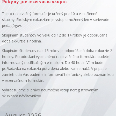
Pokyny pre rezerváciu skupín
Tento rezervačný formulár je určený pre 10 a viac členné
skupiny.
Školským exkurziám je vstup umožnený len v sprievode
pedagógov
.
Skupinám študentov vo veku od 12 do 14 rokov je odporúčaná
doba exkurzie 1 hodina.
Skupinám študentov nad 15 rokov je odporúčaná doba exkurzie 2
hodiny. Po odoslaní vyplneného rezervačného formulára budete
informovaný notifikačným e-mailom. Do 48 hodín Vám bude
požiadavka na exkurziu potvrdená alebo zamietnutá. V prípade
zamietnutia Vás budeme informovať telefonicky alebo poznámkou
v rezervačnom formulári.
Vyhradzujeme si právo neumožniť vstup neregistrovaným
skupinám návštevníkov.
August 2026