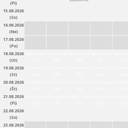
(Pi)
15.08.2026
(So)
16.08.2026
(Ne)
17.08.2026
(Po)
18.08.2026
Rezervovať
Rezervovať
Rezervovať
Rezervovať
Rezervo
(Ut)
(50)
(50)
(50)
(50)
(50)
19.08.2026
Rezervovať
Rezervovať
Rezervovať
Rezervovať
Rezervo
(St)
(50)
(50)
(50)
(50)
(50)
20.08.2026
Rezervovať
Rezervovať
Rezervovať
Rezervovať
Rezervo
(Št)
(50)
(50)
(50)
(50)
(38)
21.08.2026
Rezervovať
Rezervovať
Rezervovať
Rezervovať
Rezervo
(Pi)
(50)
(50)
(50)
(50)
(50)
22.08.2026
(So)
23.08.2026