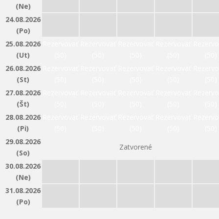
(Ne)
24.08.2026
(Po)
25.08.2026
Rezervovať
Rezervovať
Rezervovať
Rezervovať
Rezervo
(Ut)
(50)
(50)
(50)
(50)
(50)
26.08.2026
Rezervovať
Rezervovať
Rezervovať
Rezervovať
Rezervo
(St)
(50)
(50)
(50)
(50)
(50)
27.08.2026
Rezervovať
Rezervovať
Rezervovať
Rezervovať
Rezervo
(Št)
(50)
(50)
(50)
(50)
(50)
28.08.2026
Rezervovať
Rezervovať
Rezervovať
Rezervovať
Rezervo
(Pi)
(50)
(50)
(50)
(50)
(50)
29.08.2026
Zatvorené
(So)
30.08.2026
(Ne)
31.08.2026
(Po)